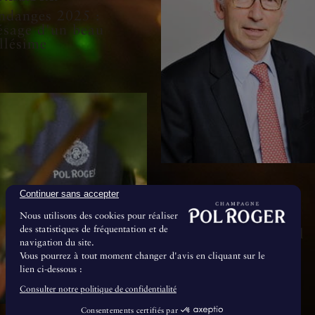
ndanges 2025 :
ésage d'un beau
llésime
Continuer sans accepter
8 Juillet 2024
Nous utilisons des cookies pour réaliser
Le Conseil de
des statistiques de fréquentation et de
Surveillance de Pol
navigation du site.
Roger & Cie se
Vous pourrez à tout moment changer d'avis en cliquant sur le
renforce
lien ci-dessous :
Consulter notre politique de confidentialité
Consentements certifiés par