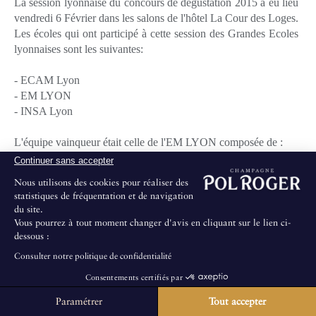
La session lyonnaise du concours de dégustation 2015 a eu lieu
vendredi 6 Février dans les salons de l'hôtel La Cour des Loges.
Les écoles qui ont participé à cette session des Grandes Ecoles
lyonnaises sont les suivantes:
- ECAM Lyon
- EM LYON
- INSA Lyon
L'équipe vainqueur était celle de l'EM LYON composée de :
Continuer sans accepter
- Justine Duvernet
Nous utilisons des cookies pour réaliser des
- Cédric Jardin
statistiques de fréquentation et de navigation
- Samuel Moulié
du site.
Vous pourrez à tout moment changer d'avis en cliquant sur le lien ci-
Samuel Moulié a également gagné le concours individuel.
dessous :
Consulter notre politique de confidentialité
Les prochaines étapes du concours se tiendront à Lille le 13
Consentements certifiés par
Février et à Bordeaux le 26 Mars.
Paramétrer
Tout accepter
La Maison ne propose pas de visites au public.