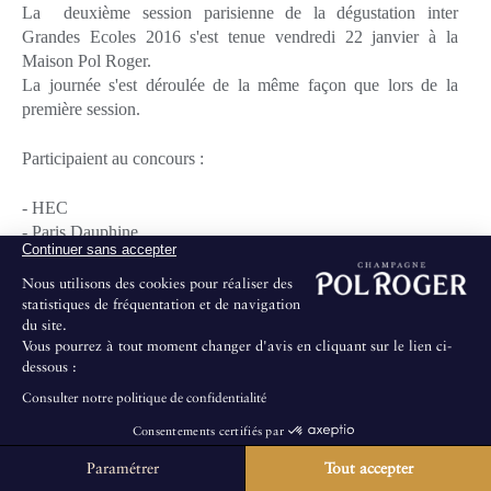
La deuxième session parisienne de la dégustation inter
Grandes Ecoles 2016 s'est tenue vendredi 22 janvier à la
Maison Pol Roger.
La journée s'est déroulée de la même façon que lors de la
première session.
Participaient au concours :
- HEC
- Paris Dauphine
Continuer sans accepter
- ESSEC
- Ecole Polytechnique
Nous utilisons des cookies pour réaliser des
- ENS Cachan
statistiques de fréquentation et de navigation
du site.
Vous pourrez à tout moment changer d'avis en cliquant sur le lien ci-
C'est l'équipe de l'ESSEC qui a remporté la sélection et qui
dessous :
reviendra donc pour la finale nationale avec :
Consulter notre politique de confidentialité
- Jean-Baptiste MARTIN
Consentements certifiés par
- Aymeric ROZE
Paramétrer
Tout accepter
La Maison ne propose pas de visites au public.
- Hélène DUCHAMP