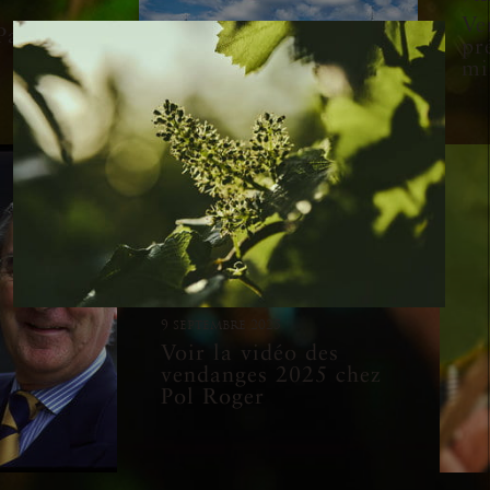
Ve
atrice
pr
mi
9 septembre 2025
Voir la vidéo des
vendanges 2025 chez
Pol Roger