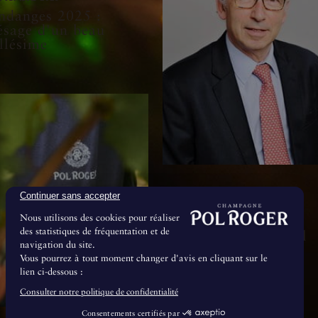
ndanges 2025 :
ésage d'un beau
llésime
Continuer sans accepter
8 Juillet 2024
Nous utilisons des cookies pour réaliser
Le Conseil de
des statistiques de fréquentation et de
Surveillance de Pol
navigation du site.
Roger & Cie se
Vous pourrez à tout moment changer d'avis en cliquant sur le
renforce
lien ci-dessous :
Consulter notre politique de confidentialité
Consentements certifiés par