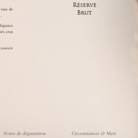
dosage. Les vins se reposent ensu
Réserve
d'être expédiés.
 issu de
Brut
.
élégance
urs crus
associe
Notes de dégustation
Circonstances & Mets