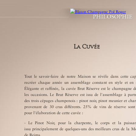
PHILOSOPHIE
La Cuvée
Tout le savoir-faire de notre Maison se révèle dans cette cap
recréer chaque année un assemblage constant en style et en q
Élégante et raffinée, la cuvée Brut Réserve est le champagne d
les occasions. Le Brut Réserve est issu de l'assemblage à part
des trois cépages champenois : pinot noir, pinot meunier et ch
provenant de 30 crus différents. 25% de vins de réserve sont 
pour l'élaboration de cette cuvée :
- Le Pinot Noir, pour la charpente, le corps et la puissan
issu principalement de quelques-uns des meilleurs crus de la 
de Reims.