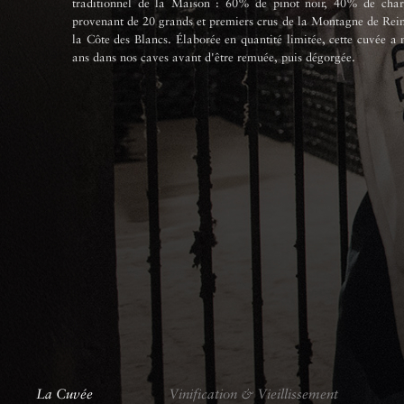
traditionnel de la Maison : 60% de pinot noir, 40% de cha
provenant de 20 grands et premiers crus de la Montagne de Rei
la Côte des Blancs. Élaborée en quantité limitée, cette cuvée a
ans dans nos caves avant d'être remuée, puis dégorgée.
La Cuvée
Vinification & Vieillissement
La Cuvée
La Cuvée
Vinification & Vieillissement