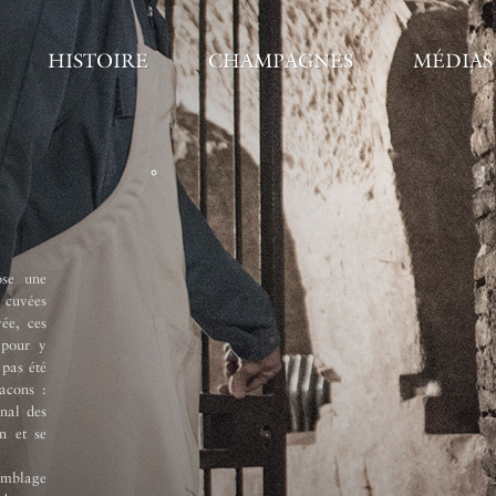
HISTOIRE
CHAMPAGNES
MÉDIAS
Vinification & 
ose une
Une fois récoltés, les raisins ont été
 cuvées
Un premier débourbage a été effectu
ée, ces
second dans notre cuverie (à froid).
 pour y
déroulée à basse température dans de
 pas été
cépages et les crus ont été vinifiés s
lacons :
La fermentation malolactique a été ré
inal des
la Maison. Après dégustation, assembl
n et se
de mousse et le vieillissement ont eu 
à 33 mètres de profondeur. Tous les
mblage
remués à la main, de manière traditio