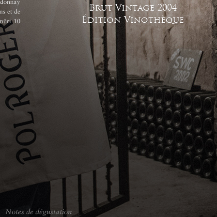
rdonnay
dosage.
Brut Vintage
2004
ms et de
Édition Vinothèque
 mûri 10
Notes de dégustation
Vinification & 
Notes de dégustation