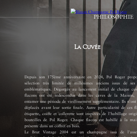
PHILOSOPHIE
La Cuvée
Depuis son 175ème anniversaire en 2024, Pol Roger prop
sélection très limitée de millésimes anciens issus de ses
emblématiques. Dégorgés au lancement initial de chaque cuv
flacons ont été redescendus dans les caves de la Maison,
entamer une période de vieillissement supplémentaire. Ils n'ont
déplacés avant leur sortie finale. Autre particularité de ces f
étiquette, coiffe et collerette sont inspirées de l'habillage orig
bouteilles de Pol Roger. Chaque flacon est habillé à la mai
présente dans un coffret en bois.
Le Brut Vintage 2004 est un champagne issu de l'asse